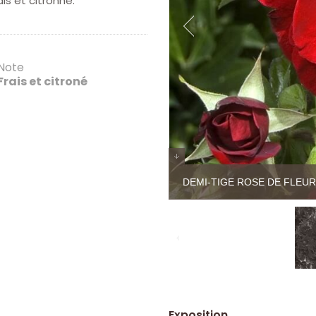
is et citronné.
Note
Frais et citroné
DEMI-TIGE ROSE DE FLEURI
Exposition