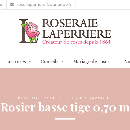
er
rose.laperriere@wanadoo.fr
Les roses
Conseils
Mariage de roses
No
DEMI-TIGE ROSE DE FLEURIE ® HARNOBLE
Rosier basse tige 0,70 m