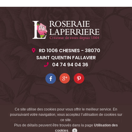
RD 1006 CHESNES - 38070
SAINT QUENTIN FALLAVIER
04 74 94 04 36
Ce site utilise des cookies pour vous offrir le meilleur service. En
© 2026
ROSERAIE LAPERRIERE
|
Mentions légales
|
RGPD
|
poursuivant votre navigation, vous acceptez l’utilisation de cookies sur
Plan du site
|
CGV
|
Entreprise Auvergne-Rhône-Alpes
|
ce site.
Plus de détails peuvent être trouvés dans la page
Utilisation des
Création de site internet
SERCO POINT WEB
cookies
.