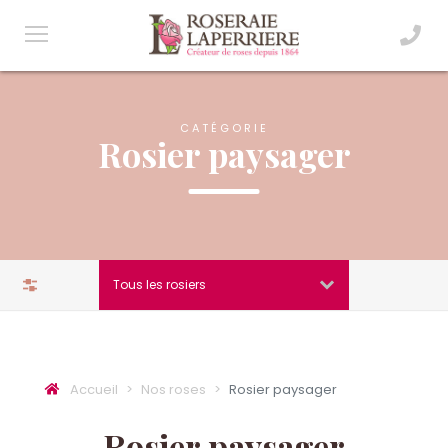
CATÉGORIE
Rosier paysager
Filtres
Tous les rosiers
Accueil
Nos roses
Rosier paysager
Rosier paysager