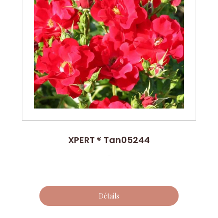
XPERT ® Tan05244
...
Détails