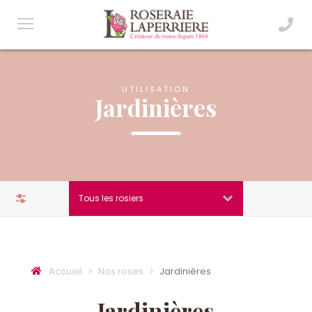
UTILISATION
Jardinières
Filtres
Tous les rosiers
Accueil
Nos roses
Jardinières
Jardinières