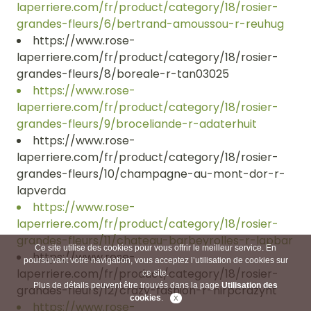
laperriere.com/fr/product/category/18/rosier-
grandes-fleurs/6/bertrand-amoussou-r-reuhug
https://www.rose-
laperriere.com/fr/product/category/18/rosier-
grandes-fleurs/8/boreale-r-tan03025
https://www.rose-
laperriere.com/fr/product/category/18/rosier-
grandes-fleurs/9/broceliande-r-adaterhuit
https://www.rose-
laperriere.com/fr/product/category/18/rosier-
grandes-fleurs/10/champagne-au-mont-dor-r-
lapverda
https://www.rose-
laperriere.com/fr/product/category/18/rosier-
grandes-fleurs/11/chateau-barbeyrolles-r-lapbar
Ce site utilise des cookies pour vous offrir le meilleur service. En
https://www.rose-
poursuivant votre navigation, vous acceptez l’utilisation de cookies sur
laperriere.com/fr/product/category/18/rosier-
ce site.
Plus de détails peuvent être trouvés dans la page
Utilisation des
grandes-fleurs/12/crazy-fashion-r-nirpcrazyht
cookies
.
https://www.rose-