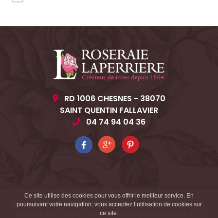
RD 1006 CHESNES - 38070
SAINT QUENTIN FALLAVIER
04 74 94 04 36
Ce site utilise des cookies pour vous offrir le meilleur service. En
© 2026
ROSERAIE LAPERRIERE
|
Mentions légales
|
RGPD
|
poursuivant votre navigation, vous acceptez l’utilisation de cookies sur
Plan du site
|
CGV
|
Entreprise Auvergne-Rhône-Alpes
|
ce site.